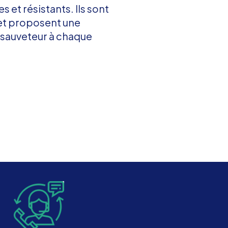
les et résistants. Ils sont
c et proposent une
 sauveteur à chaque