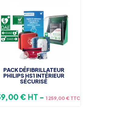
PACK DÉFIBRILLATEUR
PHILIPS HS1 INTÉRIEUR
SÉCURISÉ
x
59,00 €
HT
-
1 259,00 € TTC