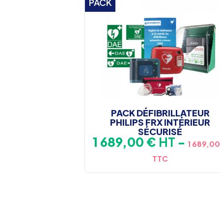
PACK
PACK DÉFIBRILLATEUR
PHILIPS FRX INTÉRIEUR
SÉCURISÉ
Prix
1 689,00 €
HT
-
1 689,00
TTC