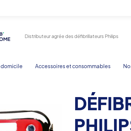
22376
Distributeur agrée des défibrillateurs Philips
à domicile
Accessoires et consommables
Nos
DÉFIB
PHILI