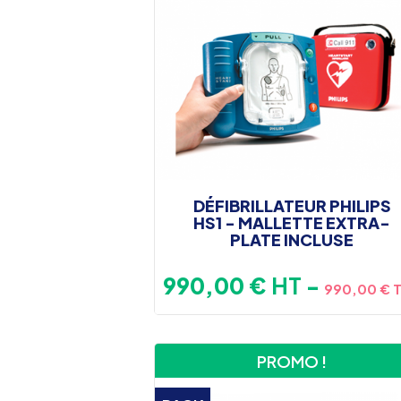
DÉFIBRILLATEUR PHILIPS
HS1 - MALLETTE EXTRA-
PLATE INCLUSE
Prix
990,00 €
HT
-
990,00 € 
PROMO !