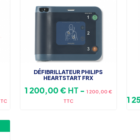
DÉFIBRILLATEUR PHILIPS
HEARTSTART FRX
Prix
1 200,00 €
HT
-
1 200,00 €
Pri
1 2
TTC
TTC