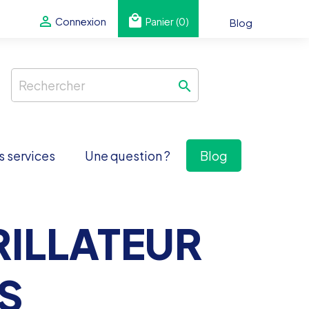
local_mall

Panier
(0)
Connexion
Blog

 services
Une question ?
Blog
RILLATEUR
PS